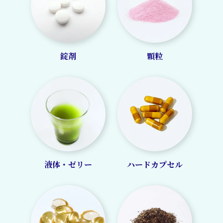
錠剤
顆粒
液体・ゼリー
ハードカプセル