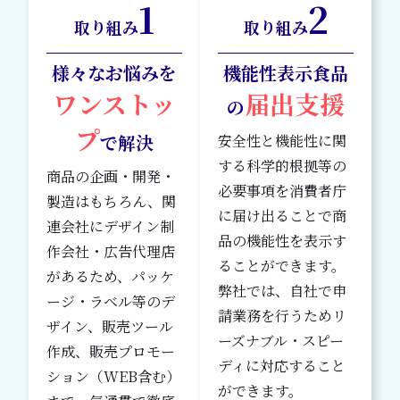
1
2
取り組み
取り組み
様々なお悩みを
機能性表示食品
ワンストッ
届出支援
の
プ
で解決
安全性と機能性に関
する科学的根拠等の
商品の企画・開発・
必要事項を消費者庁
製造はもちろん、関
に届け出ることで商
連会社にデザイン制
品の機能性を表示す
作会社・広告代理店
ることができます。
があるため、パッケ
弊社では、自社で申
ージ・ラベル等のデ
請業務を行うためリ
ザイン、販売ツール
ーズナブル・スピー
作成、販売プロモー
ディに対応すること
ション（WEB含む）
ができます。