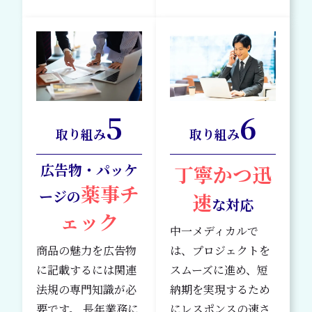
5
6
取り組み
取り組み
広告物・パッケ
丁寧かつ迅
薬事チ
ージの
速
な対応
ェック
中一メディカルで
商品の魅力を広告物
は、プロジェクトを
に記載するには関連
スムーズに進め、短
法規の専門知識が必
納期を実現するため
要です。 長年業務に
にレスポンスの速さ