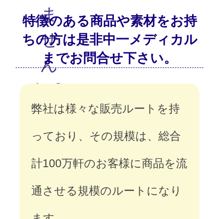
ま
特徴のある商品や素材をお持
せ
ちの方は是非中一メディカル
までお問合せ下さい。
ん
か？
弊社は様々な販売ルートを持
っており、その規模は、総合
計100万軒のお客様に商品を流
通させる規模のルートになり
ます。