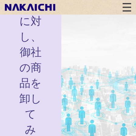
万軒
に対
し、
御社
の商
品を
卸し
て
み