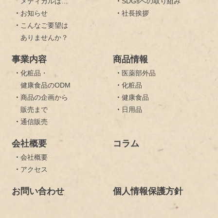
メディカルは…
・
SDGsへの取り組み
・
お知らせ
・
社長挨拶
・
こんなご要望は
ありませんか？
事業内容
商品情報
・
化粧品・
・
医薬部外品
健康食品のODM
・
化粧品
・
商品の企画から
・
健康食品
販売まで
・
日用品
・
通信販売
会社概要
コラム
・
会社概要
・
アクセス
お問い合わせ
個人情報保護方針