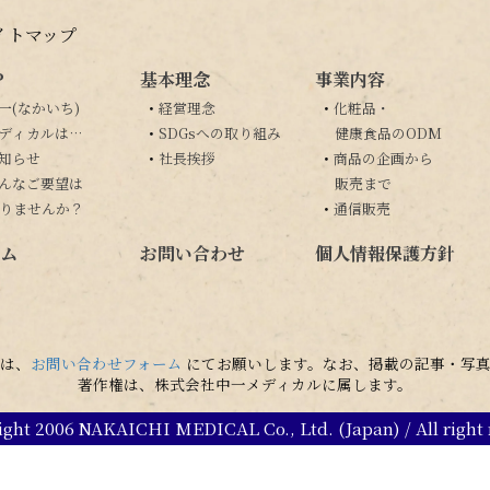
イトマップ
P
基本理念
事業内容
一(なかいち)
・
経営理念
・
化粧品・
ディカルは…
・
SDGsへの取り組み
健康食品のODM
知らせ
・
社長挨拶
・
商品の企画から
んなご要望は
販売まで
りませんか？
・
通信販売
ム
お問い合わせ
個人情報保護方針
は、
お問い合わせフォーム
にてお願いします。なお、掲載の記事・写真
著作権は、株式会社中一メディカルに属します。
ight 2006 NAKAICHI MEDICAL Co., Ltd. (Japan) / All right 