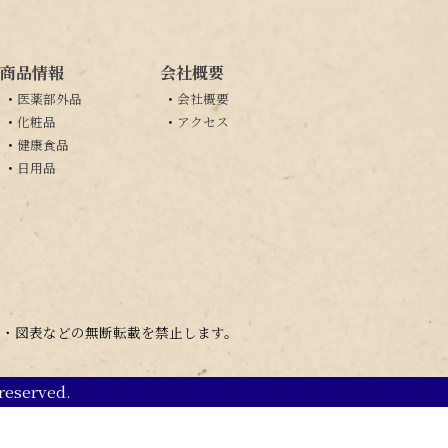
商品情報
会社概要
・
医薬部外品
・
会社概要
・
化粧品
・
アクセス
・
健康食品
・
日用品
・図表などの無断転載を禁止します。
reserved.