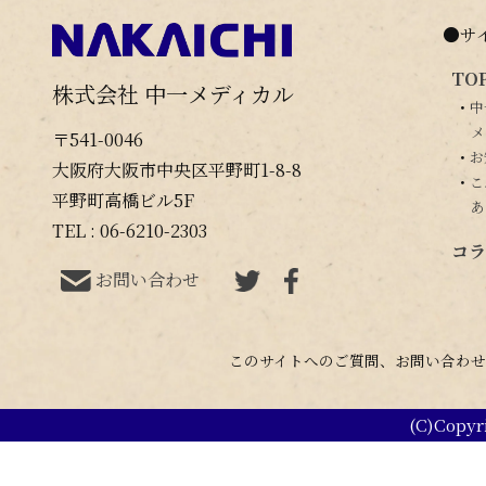
●サ
TO
株式会社 中一メディカル
・
中
メ
〒541-0046
・
お
大阪府大阪市中央区平野町1-8-8
・
こ
平野町高橋ビル5F
あ
TEL : 06-6210-2303
コラ
お問い合わせ
このサイトへのご質問、お問い合わせ
(C)Copyr